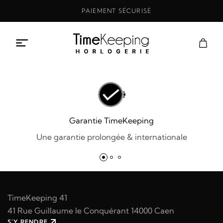
Aller
PAIEMENT SÉCURISÉ
au
contenu
Garantie TimeKeeping
Une garantie prolongée & internationale
TimeKeeping 41
41 Rue Guillaume le Conquérant 14000 Caen
S'Y RENDRE