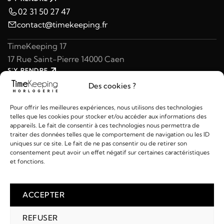
02 31 50 27 47
contact@timekeeping.fr
TimeKeeping 17
17 Rue Saint-Pierre 14000 Caen
S'Y RENDRE
02 31 47 49 97
Des cookies ?
contact@timekeeping.fr
Pour offrir les meilleures expériences, nous utilisons des technologies
telles que les cookies pour stocker et/ou accéder aux informations des
appareils. Le fait de consentir à ces technologies nous permettra de
traiter des données telles que le comportement de navigation ou les ID
uniques sur ce site. Le fait de ne pas consentir ou de retirer son
consentement peut avoir un effet négatif sur certaines caractéristiques
Liens utiles
et fonctions.
Détails
ACCEPTER
REFUSER
2026 © TIMEKEEPING - Réalisé par
AM WEB & MULTIMÉDIA