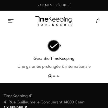
Aller
PAIEMENT SÉCURISÉ
au
contenu
Garantie TimeKeeping
Une garantie prolongée & internationale
TimeKeeping 41
41 Rue Guillaume le Conquérant 14000 Caen
S'Y RENDRE