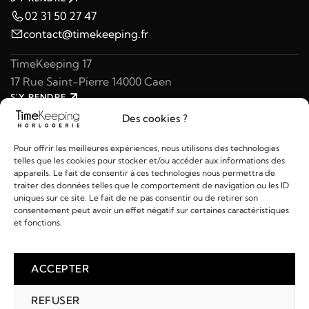
02 31 50 27 47
contact@timekeeping.fr
TimeKeeping 17
17 Rue Saint-Pierre 14000 Caen
S'Y RENDRE
02 31 47 49 97
Des cookies ?
contact@timekeeping.fr
Pour offrir les meilleures expériences, nous utilisons des technologies
telles que les cookies pour stocker et/ou accéder aux informations des
appareils. Le fait de consentir à ces technologies nous permettra de
traiter des données telles que le comportement de navigation ou les ID
uniques sur ce site. Le fait de ne pas consentir ou de retirer son
consentement peut avoir un effet négatif sur certaines caractéristiques
Liens utiles
et fonctions.
Détails
ACCEPTER
REFUSER
2026 © TIMEKEEPING - Réalisé par
AM WEB & MULTIMÉDIA