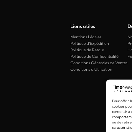
Liens utiles
Dé
Mentions Légales
No
Politique d'Expédition
Pr
Politique de Retour
H
Politique de Confidentialité
F
Conditions Générales de Ventes
Conditions d'Utilisation
Pour offrir 
cookies pour
consentir à 
comportement
ou de retire
caractéristi