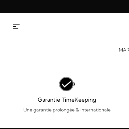
Aller
au
contenu
MAR
Garantie TimeKeeping
Une garantie prolongée & internationale