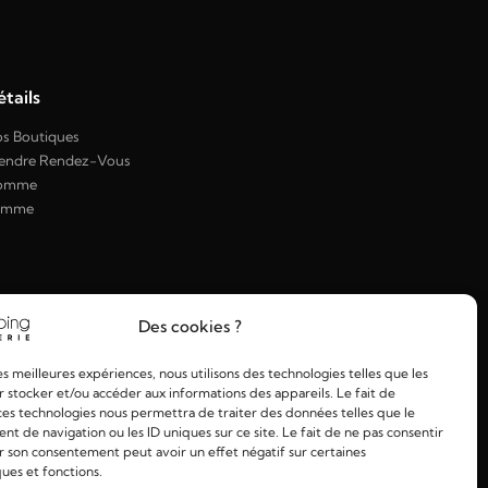
tails
s Boutiques
endre Rendez-Vous
omme
emme
Des cookies ?
les meilleures expériences, nous utilisons des technologies telles que les
 stocker et/ou accéder aux informations des appareils. Le fait de
ces technologies nous permettra de traiter des données telles que le
 de navigation ou les ID uniques sur ce site. Le fait de ne pas consentir
r son consentement peut avoir un effet négatif sur certaines
ques et fonctions.