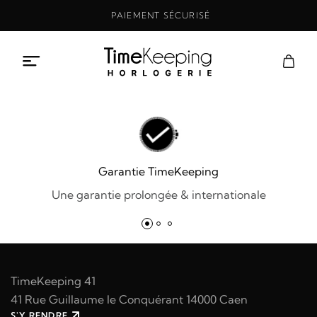
Aller
PAIEMENT SÉCURISÉ
au
contenu
Garantie TimeKeeping
Une garantie prolongée & internationale
TimeKeeping 41
41 Rue Guillaume le Conquérant 14000 Caen
S'Y RENDRE