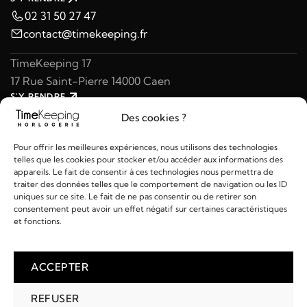
02 31 50 27 47
contact@timekeeping.fr
TimeKeeping 17
17 Rue Saint-Pierre 14000 Caen
S'Y RENDRE
02 31 47 49 97
Des cookies ?
contact@timekeeping.fr
Pour offrir les meilleures expériences, nous utilisons des technologies
telles que les cookies pour stocker et/ou accéder aux informations des
appareils. Le fait de consentir à ces technologies nous permettra de
traiter des données telles que le comportement de navigation ou les ID
uniques sur ce site. Le fait de ne pas consentir ou de retirer son
consentement peut avoir un effet négatif sur certaines caractéristiques
Liens utiles
et fonctions.
Détails
ACCEPTER
REFUSER
2026 © TIMEKEEPING - Réalisé par
AM WEB & MULTIMÉDIA