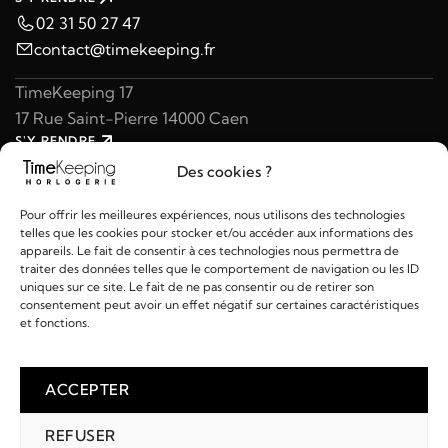
02 31 50 27 47
contact@timekeeping.fr
TimeKeeping 17
17 Rue Saint-Pierre 14000 Caen
S'Y RENDRE
02 31 47 49 97
Des cookies ?
contact@timekeeping.fr
Pour offrir les meilleures expériences, nous utilisons des technologies
telles que les cookies pour stocker et/ou accéder aux informations des
appareils. Le fait de consentir à ces technologies nous permettra de
traiter des données telles que le comportement de navigation ou les ID
uniques sur ce site. Le fait de ne pas consentir ou de retirer son
consentement peut avoir un effet négatif sur certaines caractéristiques
Liens utiles
et fonctions.
Détails
ACCEPTER
REFUSER
2026 © TIMEKEEPING - Réalisé par
AM WEB & MULTIMÉDIA