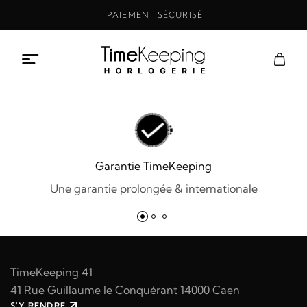
Aller
PAIEMENT SÉCURISÉ
au
contenu
Garantie TimeKeeping
Une garantie prolongée & internationale
TimeKeeping 41
41 Rue Guillaume le Conquérant 14000 Caen
S'Y RENDRE