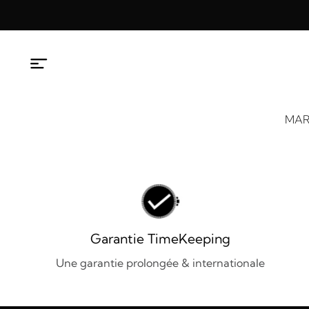
Aller
au
contenu
MAR
Garantie TimeKeeping
Une garantie prolongée & internationale