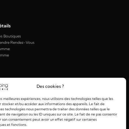
tails
s Boutiques
endre Rendez-Vous
omme
emme
Des cookies ?
les meilleures expériences, nous utilisons des technologies telles que les
 stocker et/ou accéder aux informations des appareils. Le fait de
ces technologies nous permettra de traiter des données telles que le
 de navigation ou les ID uniques sur ce site. Le fait de ne pas consentir
r son consentement peut avoir un effet négatif sur certaines
ques et fonctions.