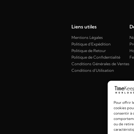
Liens utiles
Dé
Mentions Légales
No
Politique d'Expédition
Pr
Politique de Retour
H
Politique de Confidentialité
F
Conditions Générales de Ventes
Conditions d'Utilisation
Pour offrir 
cookies pour
consentir à 
comportement
ou de retire
caractéristi