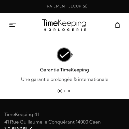
Aller
PAIEMENT SÉCURISÉ
au
contenu
Garantie TimeKeeping
Une garantie prolongée & internationale
TimeKeeping 41
41 Rue Guillaume le Conquérant 14000 Caen
S'Y RENDRE