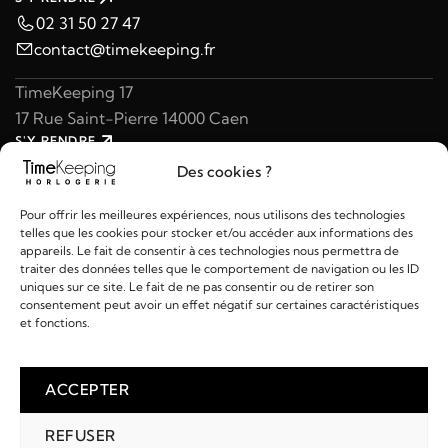
02 31 50 27 47
contact@timekeeping.fr
TimeKeeping 17
17 Rue Saint-Pierre 14000 Caen
S'Y RENDRE
02 31 47 49 97
Des cookies ?
contact@timekeeping.fr
Pour offrir les meilleures expériences, nous utilisons des technologies
telles que les cookies pour stocker et/ou accéder aux informations des
appareils. Le fait de consentir à ces technologies nous permettra de
traiter des données telles que le comportement de navigation ou les ID
uniques sur ce site. Le fait de ne pas consentir ou de retirer son
consentement peut avoir un effet négatif sur certaines caractéristiques
Liens utiles
et fonctions.
Détails
ACCEPTER
REFUSER
2026 © TIMEKEEPING - Réalisé par
AM WEB & MULTIMÉDIA