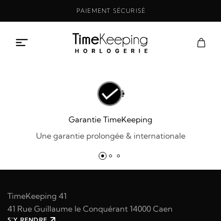
Aller
PAIEMENT SÉCURISÉ
au
contenu
Garantie TimeKeeping
Une garantie prolongée & internationale
TimeKeeping 41
41 Rue Guillaume le Conquérant 14000 Caen
S'Y RENDRE