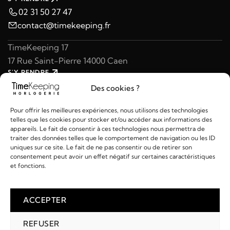
02 31 50 27 47
contact@timekeeping.fr
TimeKeeping 17
17 Rue Saint-Pierre 14000 Caen
S'Y RENDRE
02 31 47 49 97
Des cookies ?
contact@timekeeping.fr
Pour offrir les meilleures expériences, nous utilisons des technologies
telles que les cookies pour stocker et/ou accéder aux informations des
appareils. Le fait de consentir à ces technologies nous permettra de
traiter des données telles que le comportement de navigation ou les ID
uniques sur ce site. Le fait de ne pas consentir ou de retirer son
consentement peut avoir un effet négatif sur certaines caractéristiques
Liens utiles
et fonctions.
Détails
ACCEPTER
REFUSER
2026 © TIMEKEEPING - Réalisé par
AM WEB & MULTIMÉDIA