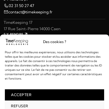
02 31 50 27 47
contact@timekeeping.fr
TimeKeeping 17
17 Rue Saint-Pierre 14000 Caen
S'Y RENDRE
02 31 47 49 97
Des cookies ?
contact@timekeeping.fr
Pour offrir les meilleures expériences, nous utilisons des technologies
telles que les cookies pour stocker et/ou accéder aux informations des
appareils. Le fait de consentir à ces technologies nous permettra de
traiter des données telles que le comportement de navigation ou les ID
uniques sur ce site. Le fait de ne pas consentir ou de retirer son
consentement peut avoir un effet négatif sur certaines caractéristiques
Liens utiles
et fonctions.
Détails
ACCEPTER
REFUSER
2026 © TIMEKEEPING - Réalisé par
AM WEB & MULTIMÉDIA