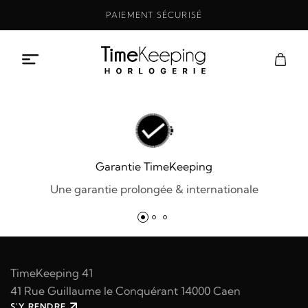
Aller
PAIEMENT SÉCURISÉ
au
contenu
Garantie TimeKeeping
Une garantie prolongée & internationale
TimeKeeping 41
41 Rue Guillaume le Conquérant 14000 Caen
S'Y RENDRE