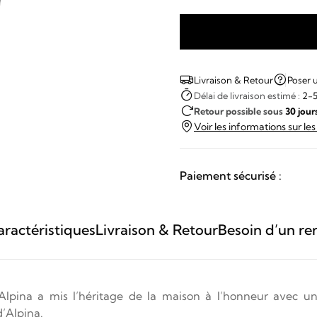
quantité
de
Alpina
Livraison & Retour
Poser 
-
Délai de livraison estimé :
2-5
Retour possible sous
30 jour
HERITAGE
Voir les informations sur le
AUTOMATIC
Paiement sécurisé :
ractéristiques
Livraison & Retour
Besoin d’un re
lpina a mis l’héritage de la maison à l’honneur avec un
d’Alpina.