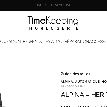
PAIEMENT SÉCURISÉ
QUES
MONTRES
PENDULES ATMOS
RÉPARATION
ACCESSO
Guide des tailles
ALPINA
,
AUTOMATIQUE
,
HO
AL-520BG3SH6
ALPINA - HER