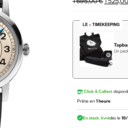
Le
1 695,00
€
1 525,0
prix
initial
LE
+
TIMEKEEPING
était :
1
695,00 
Topbag
Un pack
Click & Collect
disponi
Prête en
1 heure
En stock, livré
dès le
10