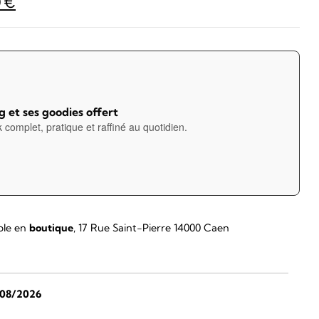
Le
0
€
prix
actuel
est :
1
€.
525,00 €.
 et ses goodies offert
 complet, pratique et raffiné au quotidien.
ble en
boutique
, 17 Rue Saint-Pierre 14000 Caen
/08/2026