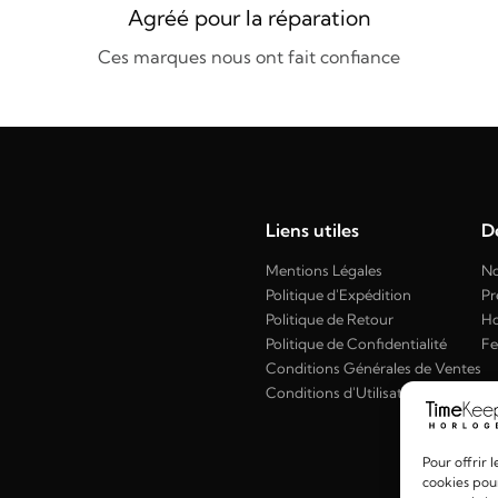
Agréé pour la réparation
Ces marques nous ont fait confiance
Liens utiles
Dé
Mentions Légales
No
Politique d'Expédition
Pr
Politique de Retour
H
Politique de Confidentialité
F
Conditions Générales de Ventes
Conditions d'Utilisation
Pour offrir 
cookies pour