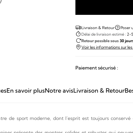
quantité
de
Alpina
Livraison & Retour
Poser 
-
Délai de livraison estimé :
2-5
Retour possible sous
30 jour
ALPINER
Voir les informations sur le
EXTREME
AUTOMATIC
Paiement sécurisé :
ues
En savoir plus
Notre avis
Livraison & Retour
Be
tre de sport moderne, dont l’esprit est toujours conservé 
piner présente des montres solides et robustes qui peuvent 