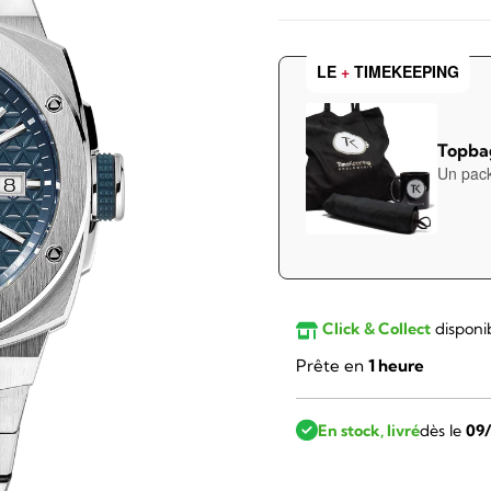
LE
+
TIMEKEEPING
Topbag
Un pack
Click & Collect
disponi
Prête en
1 heure
En stock, livré
dès le
09