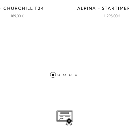
 - CHURCHILL T24
ALPINA - STARTIME
189,00
€
1 295,00
€