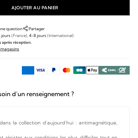
AJOUTER AU PANIER
une question
Partager
 jours
(France),
4-8 jours
(International)
s
après réception.
s magasins
soin d’un renseignement ?
dans la collection d’aujourd’hui : antimagnétique,
résister aux conditions les plus difficiles tout en