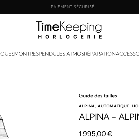
PAIEMENT SÉCURISÉ
QUES
MONTRES
PENDULES ATMOS
RÉPARATION
ACCESSO
Guide des tailles
ALPINA
,
AUTOMATIQUE
,
HO
ALPINA - ALP
1 995,00
€