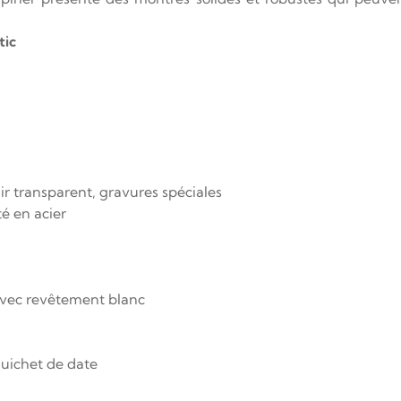
tic
hir transparent, gravures spéciales
é en acier
 avec revêtement blanc
guichet de date