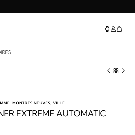
IRES
Produit 
Retour 
Prod
MME
,
MONTRES NEUVES
,
VILLE
INER EXTREME AUTOMATIC