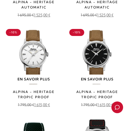
ALPINA - HERITAGE
ALPINA - HERITAGE
AUTOMATIC
AUTOMATIC
1 695,00
€
1 525,00
€
1 695,00
€
1 525,00
€
Le
Le
Le
Le
prix
prix
prix
prix
-10%
-10%
initial
actuel
initial
actuel
était :
est :
était :
est :
1
1
1
1
695,00 €.
525,00 €.
695,00 €.
525,00 €.
EN SAVOIR PLUS
EN SAVOIR PLUS
ALPINA - HERITAGE
ALPINA - HERITAGE
TROPIC PROOF
TROPIC PROOF
1 795,00
€
1 615,00
€
1 795,00
€
1 615,00
€
Le
Le
Le
Le
prix
prix
prix
prix
initial
actuel
initial
actuel
était :
est :
était :
est :