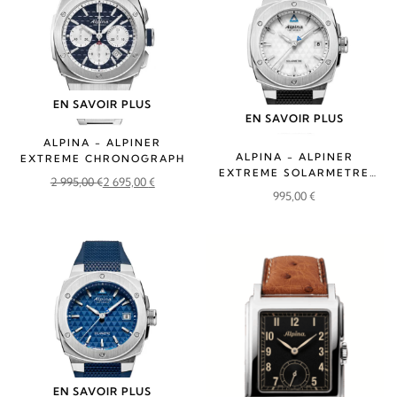
EN SAVOIR PLUS
EN SAVOIR PLUS
ALPINA - ALPINER
ALPINA - ALPINER
EXTREME CHRONOGRAPH
EXTREME SOLARMETRE
2 995,00
€
2 695,00
€
RUBBER
Le
Le
995,00
€
prix
prix
initial
actuel
était :
est :
2
2
995,00 €.
695,00 €.
EN SAVOIR PLUS