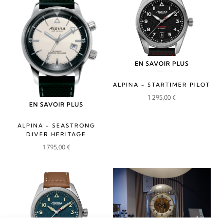
1
1
1
1
795,00 €.
615,00 €.
795,00 €.
615,00 €.
EN SAVOIR PLUS
ALPINA - STARTIMER PILOT
1 295,00
€
EN SAVOIR PLUS
ALPINA - SEASTRONG
DIVER HERITAGE
1 795,00
€