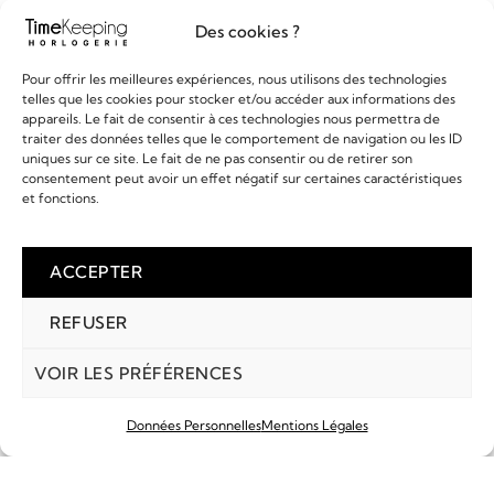
Des cookies ?
Pour offrir les meilleures expériences, nous utilisons des technologies
EN SAVOIR PLUS
EN SAVOIR PLUS
telles que les cookies pour stocker et/ou accéder aux informations des
appareils. Le fait de consentir à ces technologies nous permettra de
ALPINA - STARTIMER PILOT
ATMOS DE JAEGER
traiter des données telles que le comportement de navigation ou les ID
LECOULTRE 150ÈME
1 295,00
€
uniques sur ce site. Le fait de ne pas consentir ou de retirer son
ANNIVERSAIRE
7 990,00
€
consentement peut avoir un effet négatif sur certaines caractéristiques
et fonctions.
ACCEPTER
REFUSER
VOIR LES PRÉFÉRENCES
Données Personnelles
Mentions Légales
COMPTE
MARQUES
RECHERCHE
PANIER