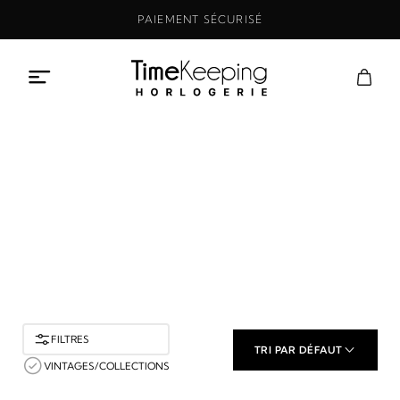
Aller
PAIEMENT SÉCURISÉ
au
contenu
Boutique
ACCUEIL
BOUTIQUE
FILTRES
TRI PAR DÉFAUT
VINTAGES/COLLECTIONS