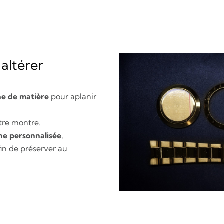
 altérer
he de matière
pour aplanir
tre montre.
he personnalisée
,
fin de préserver au