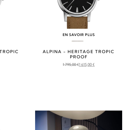
EN SAVOIR PLUS
 TROPIC
ALPINA - HERITAGE TROPIC
PROOF
1 795,00
€
1 615,00
€
Le
Le
prix
prix
initial
actuel
était :
est :
1
1
795,00 €.
615,00 €.