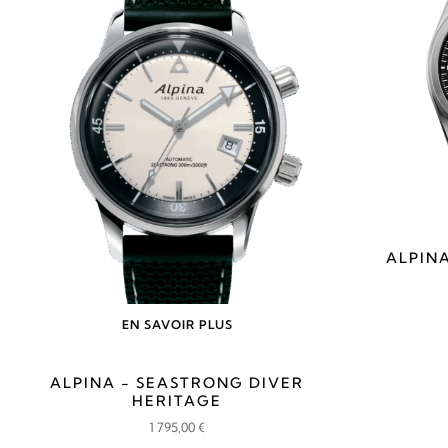
695,00 €.
525,00 €.
ALPINA
EN SAVOIR PLUS
ALPINA - SEASTRONG DIVER
HERITAGE
1 795,00
€