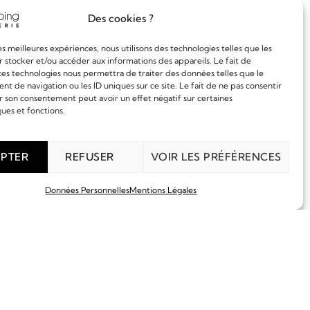
Des cookies ?
les meilleures expériences, nous utilisons des technologies telles que les
 stocker et/ou accéder aux informations des appareils. Le fait de
ces technologies nous permettra de traiter des données telles que le
 de navigation ou les ID uniques sur ce site. Le fait de ne pas consentir
r son consentement peut avoir un effet négatif sur certaines
ques et fonctions.
PTER
REFUSER
VOIR LES PRÉFÉRENCES
Données Personnelles
Mentions Légales
EN SAVOIR PLUS
ECOULTRE
ATMOS REUTTER RB2
12 900,00
€