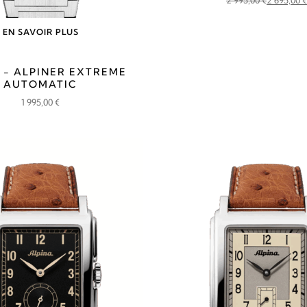
Le
Le
prix
prix
EN SAVOIR PLUS
initial
actuel
était :
est :
 - ALPINER EXTREME
2
2
AUTOMATIC
995,00 €.
695,00 €.
1 995,00
€