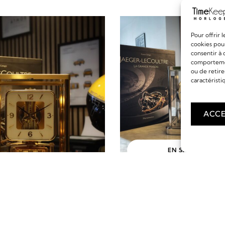
Pour offrir 
cookies pour
consentir à 
comportement
ou de retire
caractéristi
ACCE
EN SAVOIR PLUS
ATMOS DE JAEGER L
CALIBRE 560
EN SAVOIR PLUS
5 990,00
€