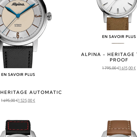
EN SAVOIR PLUS
ALPINA - HERITAGE
PROOF
1 795,00
€
1 615,00
€
Le
Le
EN SAVOIR PLUS
prix
prix
initial
actuel
- HERITAGE AUTOMATIC
était :
est :
1 695,00
€
1 525,00
€
1
1
Le
Le
795,00 €.
615,00 €.
prix
prix
initial
actuel
était :
est :
1
1