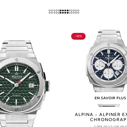
-10%
EN SAVOIR PLUS
ALPINA - ALPINER 
CHRONOGRAP
2 995,00
€
2 695,00
€