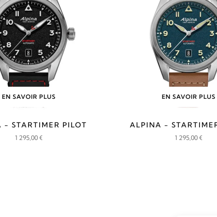
695,00 €.
525,00 €.
EN SAVOIR PLUS
EN SAVOIR PLUS
 - STARTIMER PILOT
ALPINA - STARTIME
1 295,00
€
1 295,00
€