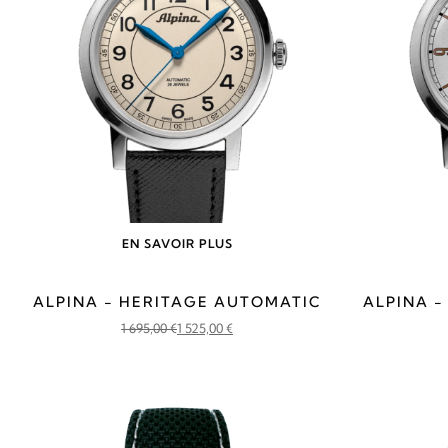
EN SAVOIR PLUS
ALPINA - HERITAGE AUTOMATIC
ALPINA 
1 695,00
€
1 525,00
€
Le
Le
prix
prix
initial
actuel
était :
est :
1
1