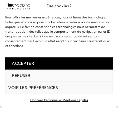
Des cookies ?
EN SAVOIR PLUS
Pour offrir les meilleures expériences, nous utilisons des technologies
telles que les cookies pour stocker et/ou accéder aux informations des
ATMOS DE JAEGER
appareils. Le fait de consentir à ces technologies nous permettra de
LECOULTRE 150ÈME
EN SAVOIR PLUS
traiter des données telles que le comportement de navigation ou les ID
ANNIVERSAIRE
7 990,00
€
uniques sur ce site. Le fait de ne pas consentir ou de retirer son
consentement peut avoir un effet négatif sur certaines caractéristiques
ATMOS DE JAEGER
et fonctions.
LECOULTRE CALIBRE 540
5 990,00
€
ACCEPTER
REFUSER
VOIR LES PRÉFÉRENCES
Données Personnelles
Mentions Légales
COMPTE
MARQUES
RECHERCHE
PANIER
EN SAVOIR PLUS