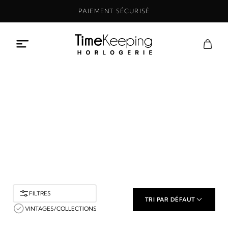
Aller
PAIEMENT SÉCURISÉ
au
contenu
Boutique
ACCUEIL
BOUTIQUE
FILTRES
TRI PAR DÉFAUT
VINTAGES/COLLECTIONS