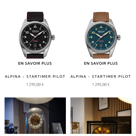
1
1
795,00 €.
615,00 €.
EN SAVOIR PLUS
EN SAVOIR PLUS
ALPINA - STARTIMER PILOT
ALPINA - STARTIMER PILOT
1 295,00
€
1 295,00
€