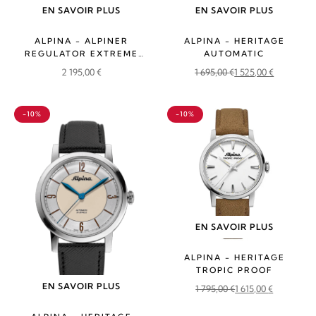
EN SAVOIR PLUS
EN SAVOIR PLUS
ALPINA - ALPINER
ALPINA - HERITAGE
REGULATOR EXTREME
AUTOMATIC
AUTOMATIC LIMITED
2 195,00
€
1 695,00
€
1 525,00
€
EDITION
Le
Le
prix
prix
-10%
-10%
initial
actuel
était :
est :
1
1
695,00 €.
525,00 €.
EN SAVOIR PLUS
ALPINA - HERITAGE
TROPIC PROOF
EN SAVOIR PLUS
1 795,00
€
1 615,00
€
Le
Le
prix
prix