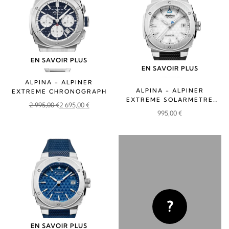
EN SAVOIR PLUS
EN SAVOIR PLUS
ALPINA - ALPINER
ALPINA - ALPINER
EXTREME CHRONOGRAPH
EXTREME SOLARMETRE
2 995,00
€
2 695,00
€
RUBBER
Le
Le
995,00
€
prix
prix
initial
actuel
était :
est :
2
2
995,00 €.
695,00 €.
?
EN SAVOIR PLUS