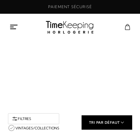
Aller
PAIEMENT SÉCURISÉ
au
contenu
Boutique
ACCUEIL
BOUTIQUE
FILTRES
TRI PAR DÉFAUT
VINTAGES/COLLECTIONS