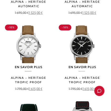
ALPINA - HERITAGE
ALPINA - HERITAGE
AUTOMATIC
AUTOMATIC
1 695,00
€
1 525,00
€
1 695,00
€
1 525,00
€
Le
Le
Le
Le
prix
prix
prix
prix
-10%
-10%
initial
actuel
initial
actuel
était :
est :
était :
est :
1
1
1
1
695,00 €.
525,00 €.
695,00 €.
525,00 €.
EN SAVOIR PLUS
EN SAVOIR PLUS
ALPINA - HERITAGE
ALPINA - HERITAGE
TROPIC PROOF
TROPIC PROOF
1 795,00
€
1 615,00
€
1 795,00
€
1 615,00
€
Le
Le
Le
Le
prix
prix
prix
prix
initial
actuel
initial
actuel
était :
est :
était :
est :