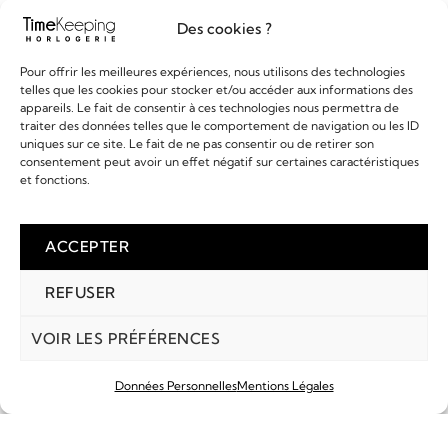
Des cookies ?
Pour offrir les meilleures expériences, nous utilisons des technologies
EN SAVOIR PLUS
EN SAVOIR PLUS
telles que les cookies pour stocker et/ou accéder aux informations des
appareils. Le fait de consentir à ces technologies nous permettra de
ALPINA - STARTIMER PILOT
ATMOS DE JAEGER
traiter des données telles que le comportement de navigation ou les ID
LECOULTRE 150ÈME
1 295,00
€
uniques sur ce site. Le fait de ne pas consentir ou de retirer son
ANNIVERSAIRE
7 990,00
€
consentement peut avoir un effet négatif sur certaines caractéristiques
et fonctions.
ACCEPTER
REFUSER
VOIR LES PRÉFÉRENCES
Données Personnelles
Mentions Légales
COMPTE
MARQUES
RECHERCHE
PANIER