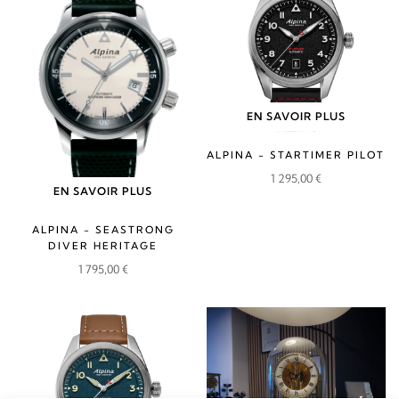
1
1
1
1
795,00 €.
615,00 €.
795,00 €.
615,00 €.
EN SAVOIR PLUS
ALPINA - STARTIMER PILOT
1 295,00
€
EN SAVOIR PLUS
ALPINA - SEASTRONG
DIVER HERITAGE
1 795,00
€