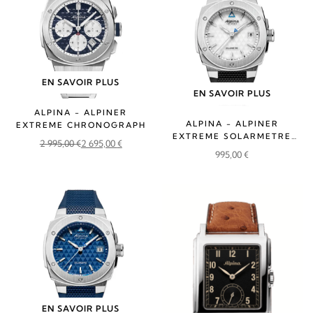
EN SAVOIR PLUS
EN SAVOIR PLUS
ALPINA - ALPINER
ALPINA - ALPINER
EXTREME CHRONOGRAPH
EXTREME SOLARMETRE
2 995,00
€
2 695,00
€
RUBBER
Le
Le
995,00
€
prix
prix
initial
actuel
était :
est :
2
2
995,00 €.
695,00 €.
EN SAVOIR PLUS