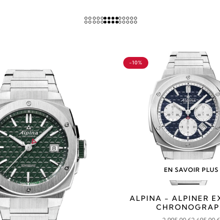
-10%
EN SAVOIR PLUS
ALPINA - ALPINER 
CHRONOGRAP
2 995,00
€
2 695,00
€