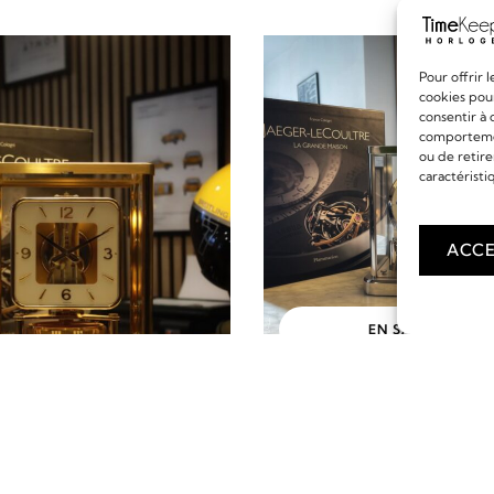
Pour offrir 
cookies pour
consentir à 
comportement
ou de retire
caractéristi
ACCE
EN SAVOIR PLUS
ATMOS DE JAEGER L
CALIBRE 560
EN SAVOIR PLUS
5 990,00
€