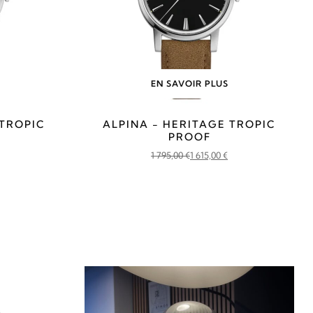
EN SAVOIR PLUS
 TROPIC
ALPINA - HERITAGE TROPIC
PROOF
1 795,00
€
1 615,00
€
Le
Le
prix
prix
initial
actuel
était :
est :
1
1
795,00 €.
615,00 €.