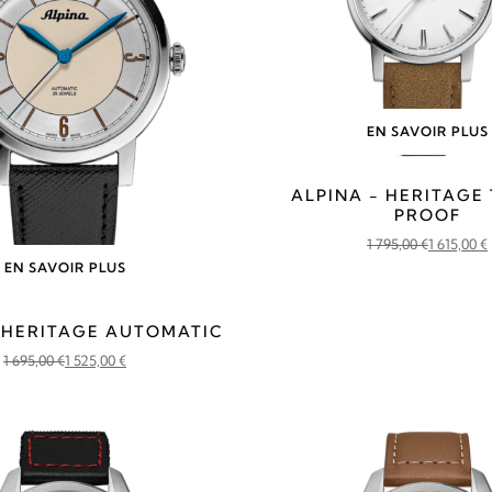
EN SAVOIR PLUS
ALPINA - HERITAGE
PROOF
1 795,00
€
1 615,00
€
Le
Le
EN SAVOIR PLUS
prix
prix
initial
actuel
- HERITAGE AUTOMATIC
était :
est :
1 695,00
€
1 525,00
€
1
1
Le
Le
795,00 €.
615,00 €.
prix
prix
initial
actuel
était :
est :
1
1