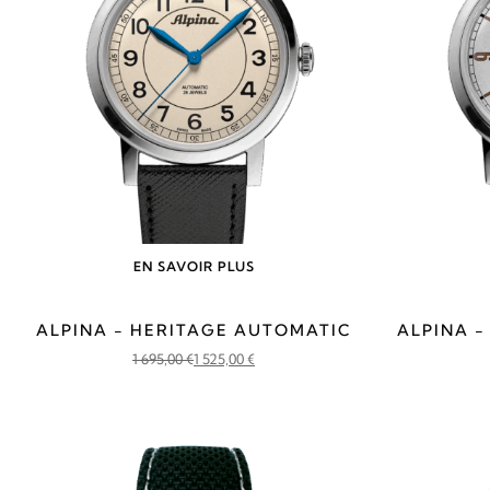
EN SAVOIR PLUS
ALPINA - HERITAGE AUTOMATIC
ALPINA 
1 695,00
€
1 525,00
€
Le
Le
prix
prix
initial
actuel
était :
est :
1
1