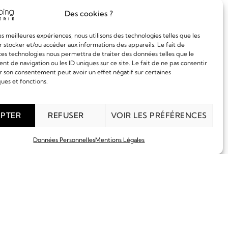
Des cookies ?
les meilleures expériences, nous utilisons des technologies telles que les
 stocker et/ou accéder aux informations des appareils. Le fait de
ces technologies nous permettra de traiter des données telles que le
 de navigation ou les ID uniques sur ce site. Le fait de ne pas consentir
r son consentement peut avoir un effet négatif sur certaines
ques et fonctions.
PTER
REFUSER
VOIR LES PRÉFÉRENCES
Données Personnelles
Mentions Légales
EN SAVOIR PLUS
ECOULTRE
ATMOS REUTTER RB2
12 900,00
€