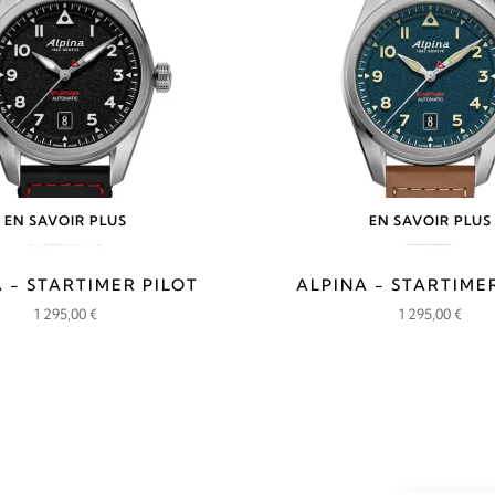
695,00 €.
525,00 €.
EN SAVOIR PLUS
EN SAVOIR PLUS
 - STARTIMER PILOT
ALPINA - STARTIME
1 295,00
€
1 295,00
€