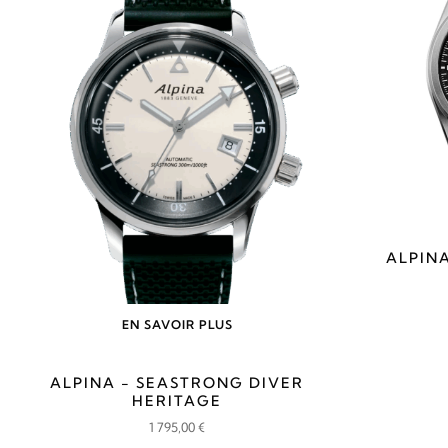
695,00 €.
525,00 €.
ALPINA
EN SAVOIR PLUS
ALPINA - SEASTRONG DIVER
HERITAGE
1 795,00
€