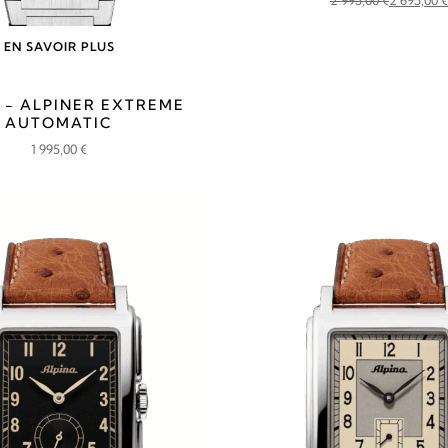
Le
Le
prix
prix
EN SAVOIR PLUS
initial
actuel
était :
est :
 - ALPINER EXTREME
2
2
AUTOMATIC
995,00 €.
695,00 €.
1 995,00
€