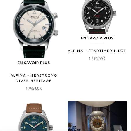
1
1
1
1
795,00 €.
615,00 €.
795,00 €.
615,00 €.
EN SAVOIR PLUS
ALPINA - STARTIMER PILOT
1 295,00
€
EN SAVOIR PLUS
ALPINA - SEASTRONG
DIVER HERITAGE
1 795,00
€