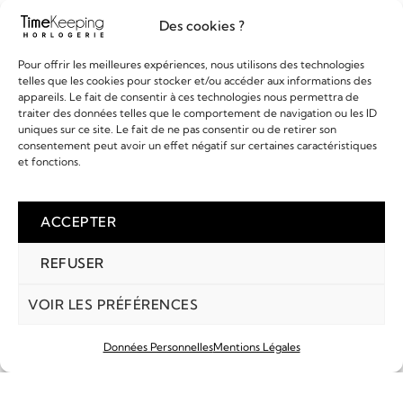
Des cookies ?
Pour offrir les meilleures expériences, nous utilisons des technologies
EN SAVOIR PLUS
EN SAVOIR PLUS
telles que les cookies pour stocker et/ou accéder aux informations des
appareils. Le fait de consentir à ces technologies nous permettra de
ALPINA - STARTIMER PILOT
ATMOS DE JAEGER
traiter des données telles que le comportement de navigation ou les ID
LECOULTRE 150ÈME
1 295,00
€
uniques sur ce site. Le fait de ne pas consentir ou de retirer son
ANNIVERSAIRE
7 990,00
€
consentement peut avoir un effet négatif sur certaines caractéristiques
et fonctions.
ACCEPTER
REFUSER
VOIR LES PRÉFÉRENCES
Données Personnelles
Mentions Légales
COMPTE
MARQUES
RECHERCHE
PANIER