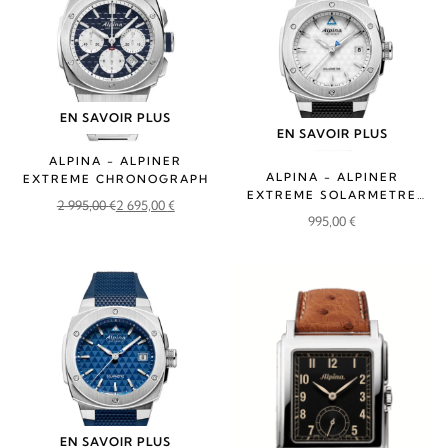
EN SAVOIR PLUS
EN SAVOIR PLUS
ALPINA - ALPINER
ALPINA - ALPINER
EXTREME CHRONOGRAPH
EXTREME SOLARMETRE
2 995,00
€
2 695,00
€
RUBBER
Le
Le
995,00
€
prix
prix
initial
actuel
était :
est :
2
2
995,00 €.
695,00 €.
EN SAVOIR PLUS