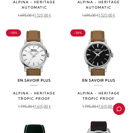
ALPINA - HERITAGE
ALPINA - HERITAGE
AUTOMATIC
AUTOMATIC
1 695,00
€
1 525,00
€
1 695,00
€
1 525,00
€
Le
Le
Le
Le
prix
prix
prix
prix
-10%
-10%
initial
actuel
initial
actuel
était :
est :
était :
est :
1
1
1
1
695,00 €.
525,00 €.
695,00 €.
525,00 €.
EN SAVOIR PLUS
EN SAVOIR PLUS
ALPINA - HERITAGE
ALPINA - HERITAGE
TROPIC PROOF
TROPIC PROOF
1 795,00
€
1 615,00
€
1 795,00
€
1 615,00
€
Le
Le
Le
Le
prix
prix
prix
prix
initial
actuel
initial
actuel
était :
est :
était :
est :