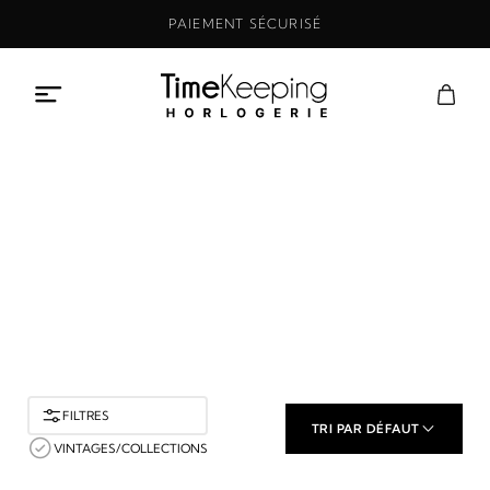
Aller
PAIEMENT SÉCURISÉ
au
contenu
Boutique
ACCUEIL
BOUTIQUE
FILTRES
TRI PAR DÉFAUT
VINTAGES/COLLECTIONS