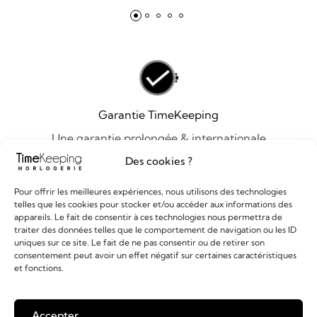
Garantie TimeKeeping
Une garantie prolongée & internationale
Des cookies ?
Pour offrir les meilleures expériences, nous utilisons des technologies
telles que les cookies pour stocker et/ou accéder aux informations des
appareils. Le fait de consentir à ces technologies nous permettra de
TimeKeeping 41
traiter des données telles que le comportement de navigation ou les ID
41 Rue Guillaume le Conquérant 14000 Caen
uniques sur ce site. Le fait de ne pas consentir ou de retirer son
consentement peut avoir un effet négatif sur certaines caractéristiques
S'Y RENDRE
et fonctions.
02 31 50 27 47
contact@timekeeping.fr
Accepter