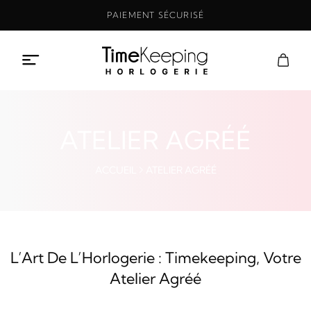
Aller
PAIEMENT SÉCURISÉ
au
contenu
ATELIER AGRÉÉ
ACCUEIL
ATELIER AGRÉÉ
L’Art De L’Horlogerie : Timekeeping, Votre
Atelier Agréé