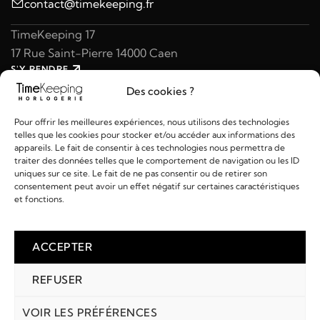
contact@timekeeping.fr
TimeKeeping 17
17 Rue Saint-Pierre 14000 Caen
S'Y RENDRE
02 31 47 49 97
Des cookies ?
contact@timekeeping.fr
Pour offrir les meilleures expériences, nous utilisons des technologies
telles que les cookies pour stocker et/ou accéder aux informations des
appareils. Le fait de consentir à ces technologies nous permettra de
traiter des données telles que le comportement de navigation ou les ID
uniques sur ce site. Le fait de ne pas consentir ou de retirer son
consentement peut avoir un effet négatif sur certaines caractéristiques
Liens utiles
et fonctions.
Détails
ACCEPTER
REFUSER
2026 © TIMEKEEPING - Réalisé par
AM WEB & MULTIMÉDIA
Paiements :
VOIR LES PRÉFÉRENCES