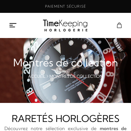
Aller
PAIEMENT SÉCURISÉ
au
contenu
Montres de collection
ACCUEIL
MONTRES DE COLLECTION
RARETÉS HORLOGÈRES
Découvrez notre sélection exclusive de
montres de