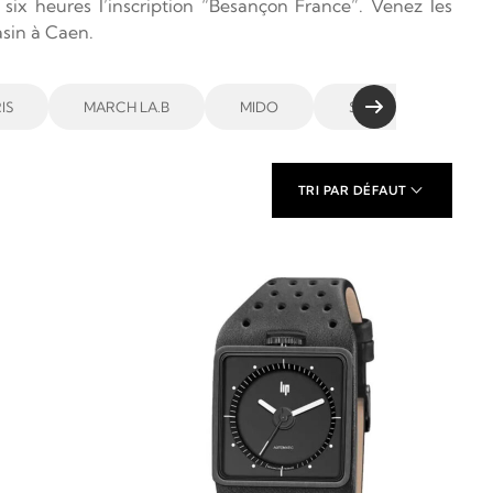
six heures l’inscription “Besançon France”. Venez les
sin à Caen.
IS
MARCH LA.B
MIDO
SEIKO
CITI
TRI PAR DÉFAUT