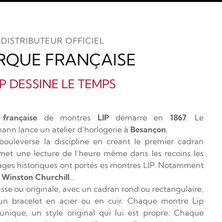
DISTRIBUTEUR OFFICIEL
RQUE FRANÇAISE
IP DESSINE LE TEMPS
n
française
de montres
LIP
démarre en
1867
. Le
nn lance un atelier d’horlogerie à
Besançon
.
t bouleverse la discipline en créant le premier cadran
met une lecture de l’heure même dans les recoins les
ges historiques ont portés es montres LIP. Notamment
r Winston Churchill
…
sse ou originale, avec un cadran rond ou rectangulaire,
’un bracelet en acier ou en cuir. Chaque montre Lip
unique, un style original qui lui est propre. Chaque