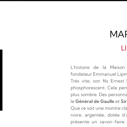
MA
L
L’histoire de la Maiso
fondateur Emmanuel Lipma
Très vite, son fils Ernes
phosphorescent. Cela per
plus sombre. Des personna
le
Général de Gaulle
et
Si
Que ce soit une montre cla
noire, argentée, dotée d
présente un savoir-faire 